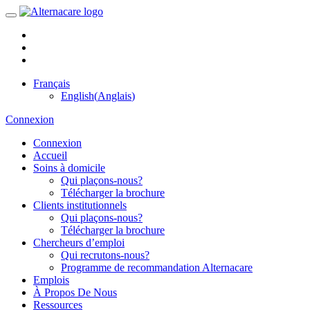
Like
us
Connect
on
with
Instagram
Facebook
us
Français
on
English
(
Anglais
)
LinkedIn
Connexion
Connexion
Accueil
Soins à domicile
Qui plaçons-nous?
Télécharger la brochure
Clients institutionnels
Qui plaçons-nous?
Télécharger la brochure
Chercheurs d’emploi
Qui recrutons-nous?
Programme de recommandation Alternacare
Emplois
À Propos De Nous
Ressources